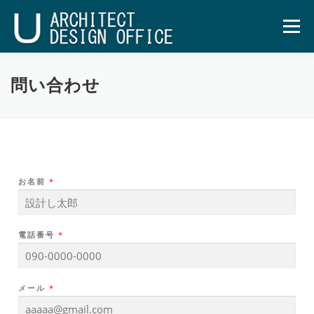
メニュー
コンセプト
施工事例
会社案内
問い合わせ
お客様の声
BLOG
問い合わせ
U-TOWN
お名前
*
電話番号
*
メール
*